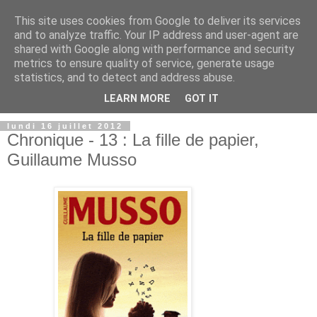
This site uses cookies from Google to deliver its services
and to analyze traffic. Your IP address and user-agent are
shared with Google along with performance and security
metrics to ensure quality of service, generate usage
statistics, and to detect and address abuse.
LEARN MORE
GOT IT
lundi 16 juillet 2012
Chronique - 13 : La fille de papier,
Guillaume Musso