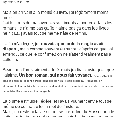
agréable à lire.
Mais en arrivant à la moitié du livre, j'ai légèrement moins
aimé.
J'ai toujours du mal avec les sentiments amoureux dans les
romans, je n'aime pas ça (je n'aime pas ça dans les livres
hein.) Et.. j'avais tout de même hâte de le finir.
La fin m'a déçue,
je trouvais que toute la magie avait
disparu
, mais comme souvent (et surtout d'après ce que j'ai
entendu, ce que je confirme,) on ne s'attend vraiment pas à
cette fin.
Beaucoup l'ont vraiment adoré, mais je dirais juste que.. que
j'aiaimé.
Un bon roman, qui nous fait voyager.
(Ahah, quand je
lisais la partie où ils sont à Paris -sans spoiler hein-, j'étais assise au Trocadéro, en
attendant le feu du 14 juillet, après avoir déambulé un peu partout dans la ville. Quel plaisir
de revisiter Paris sans avoir à bouger !)
La plume est fluide, légère, et j'avais vraiment envie tout de
même de connaître le fin mot de l'histoire.
Mais j'en resterai là. Je ne pense pas relire du Musso tout de
suite, les intrigues sont superbes, mais la chute me perturbe