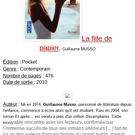
La fille de
papier,
Guillaume MUSSO
Édition
: P
o
cket
Genre
: Contemporain
Nombre de pages
: 476
Date de sortie
: 2010
Auteur
:
Né en 1974,
Guillaume Musso
, passionné de littérature depuis
l'enfance, commence à écrire alors qu'il est étudiant. Paru en 2004, son
roman
Et après...
est vendu à près d'un million d'exemplaires. Cette
yable rencontre avec les lecteurs, confirmée par
incro
l'immense succès de tous ses romans ultérieurs […] fait de
lui un des auteurs français favoris du grand public, traduit