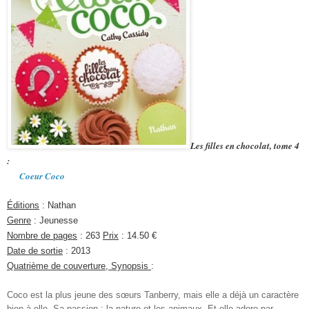
Les filles en chocolat, tome 4
:
Coeur Coco
Éditions
: Nathan
Genre
: Jeunesse
Nombre de pages
: 263
Prix
: 14.50 €
Date de sortie
: 2013
Quatrième de couverture, Synopsis
:
Coco est la plus jeune des sœurs Tanberry, mais elle a déjà un caractère
bien à elle. Sa passion : la nature et les animaux. Et elle adore par-