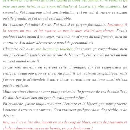
pèse mes mots hein), et du coup, m'attacher à Coco a été plus complexe.
En
revanche, j'ai beaucoup aimé son évolution, et l'on voit à travers ce roman
qu'elle grandit, et j'ai trouvé ceci adorable.
En revanche, j'ai adoré Stevie. J'ai trouvé ce garçon formidable.
Justement, il
la secoue un peu, et lui montre un peu la dure réalité des choses.
J'avais
quelques idées quant à son sujet, mais cela ne m'a pas du tout frustrée, bien au
contraire. J'ai adoré découvrir ce panel de personnalités.
L'histoire elle aussi
m'a beaucoup touchée
, j'ai trouvé ça sympathique, bien
que peu crédible (mais c'est notre rôle de lecteur d'y croire et de passer un bon
moment quand même !).
Je me sens horrible en écrivant cette chronique, car j'ai l'impression de
critiquer beaucoup trop ce livre. Au fond, il est vraiment sympathique, mais
j'avoue que je m'attendais à autre chose, surtout avec un tome aussi sérieux
que le troisième.
Mais certaines choses ne sont plus passées ici (la jeunesse de ces demoiselles).
Ce doit être aussi moi qui grandi, mais quand même !
En revanche, j'aime toujours autant l'écriture et la légerté que nous procure
l'auteure à travers ses romans ! C'est vraiment quelque chose d'agréable, et de
détente.
Bref, un livre à lire absolument en cas de coup de blues, en cas de printemps et
chaleur dominante, en cas de besoin, en cas de douceur !