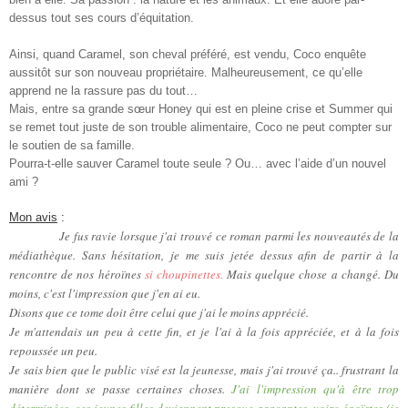
dessus tout ses cours d’équitation.
Ainsi, quand Caramel, son cheval préféré, est vendu, Coco enquête
aussitôt sur son nouveau propriétaire. Malheureusement, ce qu’elle
apprend ne la rassure pas du tout…
Mais, entre sa grande sœur Honey qui est en pleine crise et Summer qui
se remet tout juste de son trouble alimentaire, Coco ne peut compter sur
le soutien de sa famille.
Pourra-t-elle sauver Caramel toute seule ? Ou… avec l’aide d’un nouvel
ami ?
Mon avis
:
Je fus ravie lorsque j'ai trouvé ce roman parmi les nouveautés de la
médiathèque. Sans hésitation, je me suis jetée dessus afin de partir à la
rencontre de nos héroïnes
si choupinettes.
Mais quelque chose a changé. Du
moins, c'est l'impression que j'en ai eu.
Disons que ce tome doit être celui que j'ai le moins apprécié.
Je m'attendais un peu à cette fin, et je l'ai à la fois appréciée, et à la fois
repoussée un peu.
Je sais bien que le public visé est la jeunesse, mais j'ai trouvé ça.. frustrant la
manière dont se passe certaines choses.
J'ai l'impression qu'à être trop
déterminées, ces jeunes filles deviennent presque agaçantes, voire égoïstes (je