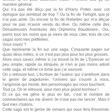
manière général.
Qui n'a pas été déçu par la fin d'Harry Potter, avec cet
épilogue qui semblait de trop ? Ou la fin de Twilight, que je
n'ai pas aimé. Ou encore la fin de Rebelles qui m'a déçue
pour ne pas m'avoir vendu du rêve. Ou même celle des
Désastreuses Aventures des Orphelins Baudelaire.. Oui,
parmi tous les noms que je viens de vous citer, trois de ces
sagas sont mes préférées.
Vous voyez ?
Que représente la fin sur une saga. Cinquante pages sur
quasi deux milles, si ce n'est pas plus pour les plus grosses.
Alors vous savez, même si j'ai trouvé la fin de L'Epreuve un
peu simple, rapide ou étriquée, je n'en ai pas moins adoré
cette saga, et même ce tome que j'ai savouré.
On y retrouve tout. L'écriture de l'auteur, qui s'améliore dans
le genre de
pageturner
, l'univers qui s'ouvre à nous,
l'angoisse qui monte, des personnages qui nous touchent.
Tout ça. On le retrouve, pour mon plus grand bonheur !
Et ce qui me gêne le plus en fait.. c'est le nombre de
commentaires qui me disent 'Je n'ose pas me lancer'. Mais il
faut mes chatons.
Cette saga est le genre de romans qui vous fera frissonner,