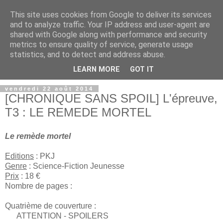
This site uses cookies from Google to deliver its services
and to analyze traffic. Your IP address and user-agent are
shared with Google along with performance and security
metrics to ensure quality of service, generate usage
statistics, and to detect and address abuse.
LEARN MORE
GOT IT
vendredi 22 août 2014
[CHRONIQUE SANS SPOIL] L'épreuve,
T3 : LE REMEDE MORTEL
Le remède mortel
Editions
: PKJ
Genre
: Science-Fiction Jeunesse
Prix
: 18 €
Nombre de pages :
Quatrième de couverture :
ATTENTION - SPOILERS