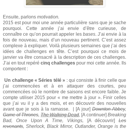
Ensuite, parlons
motivation.
2015 est pour moi une année particulière sans que je sache
pourquoi. Cette année j’ai envie d’être curieuse, de
connaître ce qu’on pourrait appeler les
bases
. J’ai envie à la
fois de nouveau, mais d’un nouveau pertinent. C’est assez
complexe à expliquer. Voilà plusieurs semaines que j’ai des
idées de challenges en tête. C’est pourquoi ce mois de
janvier va être consacré à la description de ces challenges.
J’ai en tout repéré
cinq challenges
pour moi cette année. Ils
comportent :
Un challenge « Séries télé »
: qui consiste à finir celle que
j’ai commencées et à en attaquer des courtes, peu
commencées où le nombre de saisons est encore faible. Je
compte utiliser 2015 pour « me mettre à jour ». Finir celles
que j’ai vu il y a des mois, et en découvrir des nouvelles
avant que je sois à la ramasse. | [A jour]
Downton Abbey
,
Game of Thrones
,
The Walking Dead
,
[A continuer]
Breaking
Bad, Once Upon A Time, Vikings,
[A découvrir]
Les
revenants
, Sherlock, Black Mirror, Outlander, Orange is the