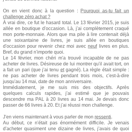
On en vient donc à la question :
Pourquoi as-tu fait un
challenge zéro achat ?
À vrai dire, ce fut le hasard total. Le 13 février 2015, je suis
allée en boutique d'occasion. Là, j'ai complètement craqué
mon porte-monnaie. Alors que ma pile à lire contenait déjà
une soixantaine de livres, je suis allée en boutiques
d'occasion pour revenir chez moi avec
neuf
livres en plus.
Bref, du grand n'importe quoi.
Le 14 février, mon chéri m'a trouvé incapable de ne pas
acheter de livres. Désireuse de lui montrer qu'il avait tort, on
a fait un pari (que j'ai tenu
et
gagné). La règle était simple :
ne pas acheter de livres pendant trois mois, c'est-à-dire
jusqu'au 14 mai, date de mon anniversaire.
Immédiatement, je me suis mis des objectifs. Après
quelques calculs rapides, j'ai estimé que je pouvais
descendre ma PAL à 20 livres au 14 mai. Je devais donc
passer de 66 livres à 20. Et j'ai réussi mon challenge.
J'en viens maintenant à vous parler de mon
ressenti
.
Au début, ce n'était pas énormément difficile. Je venais
d'acheter quasiment une dizaine de livres, j'avais de quoi