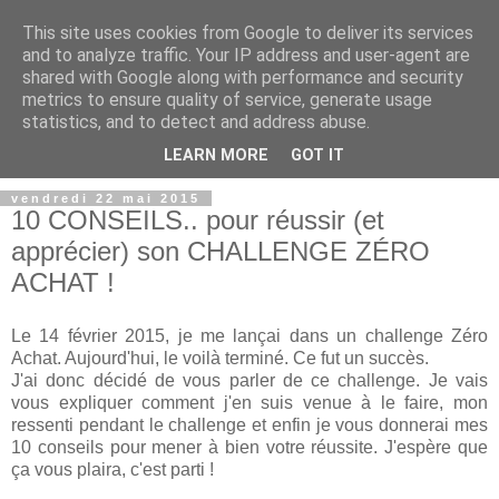
This site uses cookies from Google to deliver its services
and to analyze traffic. Your IP address and user-agent are
shared with Google along with performance and security
metrics to ensure quality of service, generate usage
statistics, and to detect and address abuse.
LEARN MORE
GOT IT
vendredi 22 mai 2015
10 CONSEILS.. pour réussir (et
apprécier) son CHALLENGE ZÉRO
ACHAT !
Le 14 février 2015, je me lançai dans un challenge Zéro
Achat. Aujourd'hui, le voilà terminé. Ce fut un succès.
J'ai donc décidé de vous parler de ce challenge. Je vais
vous expliquer comment j'en suis venue à le faire, mon
ressenti pendant le challenge et enfin je vous donnerai mes
10 conseils pour mener à bien votre réussite. J'espère que
ça vous plaira, c'est parti !