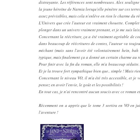
distrayante. Les références sont nombreuses. Alex souligne 
la jeune héroïne de Narnia lorsqu'elle pénètre sur ces terre
assez prévisibles, mais cela n'enlève en rien le charme du ré
L'Univers que crée l'auteur est vraiment chouette. Complet
plonger dans un univers vraiment prenant, et je me suis lais
Concernant la réécriture, ça a été vraiment agréable de c
dans beaucoup de réécritures de contes, l'auteur va toujou
méchant (mais sans l'avoir été volontairement hein, bah n
typique, mais finalement ça a donné un certain charme au r
Pour finir avec la fin du roman, elle m'a beaucoup séduite. J
Et je la trouve fort sympathique bien que.. simple ! Mais rie
Concernant le niveau VO, il m'a été très accessible, et j
pensez en avoir l'envie, le goût et les possibilités !
En tout cas, je n'ai rencontré aucun soucis avec ce roman e
Récemment on a appris que le tome 3 sortira en VO en juil
l'aventure !