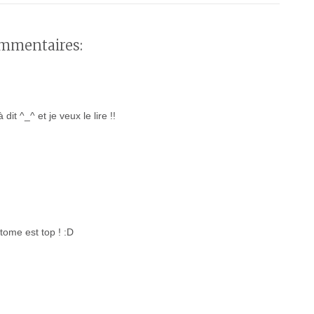
mmentaires:
dit ^_^ et je veux le lire !!
tome est top ! :D