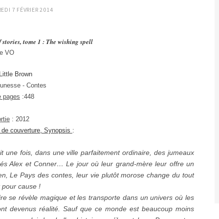
EDI 7 FÉVRIER 2014
 stories, tome 1 : The wishing spell
re VO
Little Brown
unesse - Contes
 pages
:448
rtie
: 2012
 de couverture, Synopsis
:
une fois, dans une ville parfaitement ordinaire, des jumeaux
s Alex et Conner… Le jour où leur grand-mère leur offre un
ien, Le Pays des contes, leur vie plutôt morose change du tout
t pour cause !
re se révèle magique et les transporte dans un univers où les
ont devenus réalité. Sauf que ce monde est beaucoup moins