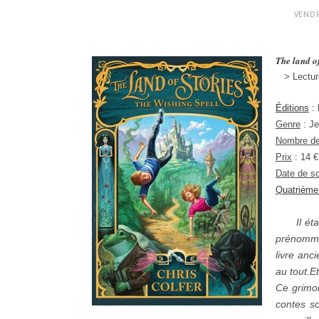
VENDR
The land of
> Lectu
Éditions
: 
Genre
: Je
Nombre de
Prix
: 14 €
Date de so
Quatrième
Il était 
prénommé
livre anc
au tout.E
Ce grimoi
contes s