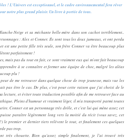
les ! L'Univers est exceptionnel, et le cadre environnemental fera rêver
our notre plus grand plaisir. Un livre à portée de tous.
anche-Neige et sa méchante belle-mère dans son cachot terriblement..
ersonnages : Alex et Conner. Ils sont tous les deux jumeaux, et ont perdu
 et est une petite fille très seule, son frère Conner va être beaucoup plus
lètent parfaitement !
es, mais pas du tout en fait, ce sont vraiment eux qui m'ont fait beaucoup
 apprendre à se connaître et former une équipe de choc, malgré les aléas
aucoup plu !
ès peur de me retrouver dans quelque chose de trop jeunesse, mais vue les
ait pas être le cas. De plus, c'est pour cette raison que j'ai choisi de le
a lecture, et éviter toute traduction possible afin de me retrouver face au
pathique. Pleins d'humour et vraiment léger, il m'a transporté parmi toutes
rire. Conner est un personnage très drôle, et c'est lui qui mène assez cet
 puisse paraître légèrement long vers la moitié du récit (vous savez, cet
 le premier et dernier tiers relèvent le tout, et finalement ces quelques
tarde pas trop.
nt très chouette. Bien qu'assez simple finalement, je l'ai trouvé très