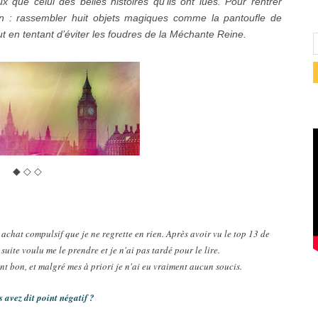
ux que celui des belles histoires qu’ils ont lues. Pour rentrer
n : rassembler huit objets magiques comme la pantoufle de
t en tentant d’éviter les foudres de la Méchante Reine.
◆ ◇ ◇
achat compulsif que je ne regrette en rien. Après avoir vu le top 13 de
suite voulu me le prendre et je n'ai pas tardé pour le lire.
ment bon, et malgré mes à priori je n'ai eu vraiment aucun soucis.
 avez dit point négatif ?