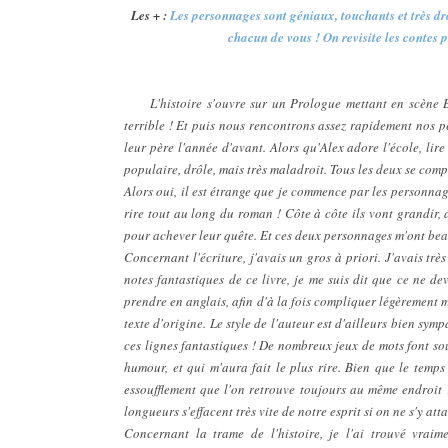
Les + :
Les personnages sont géniaux, touchants et très drô
chacun de vous ! On revisite les contes p
L'histoire s'ouvre sur un Prologue mettant en scène Bl
terrible ! Et puis nous rencontrons assez rapidement nos p
leur père l'année d'avant. Alors qu'Alex adore l'école, lire
populaire, drôle, mais très maladroit. Tous les deux se comp
Alors oui, il est étrange que je commence par les personnag
rire tout au long du roman ! Côte à côte ils vont grandir,
pour achever leur quête. Et ces deux personnages m'ont be
Concernant l'écriture, j'avais un gros à priori. J'avais tr
notes fantastiques de ce livre, je me suis dit que ce ne dev
prendre en anglais, afin d'à la fois compliquer légèrement m
texte d'origine. Le style de l'auteur est d'ailleurs bien sym
ces lignes fantastiques ! De nombreux jeux de mots font sou
humour, et qui m'aura fait le plus rire. Bien que le temps
essoufflement que l'on retrouve toujours au même endroit ?)
longueurs s'effacent très vite de notre esprit si on ne s'y at
Concernant la trame de l'histoire, je l'ai trouvé vraime