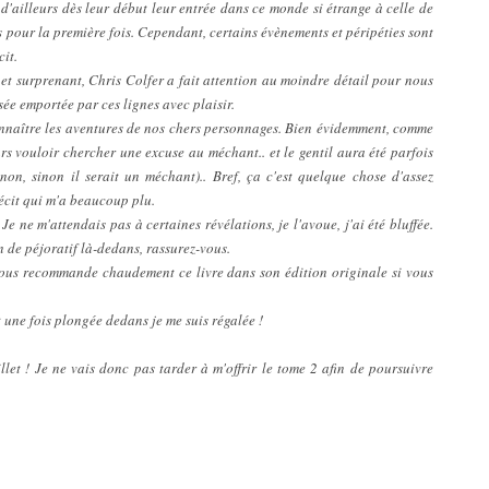
d'ailleurs dès leur début leur entrée dans ce monde si étrange à celle de
s pour la première fois. Cependant, certains évènements et péripéties sont
cit.
 et surprenant, Chris Colfer a fait attention au moindre détail pour nous
sée emportée par ces lignes avec plaisir.
onnaître les aventures de nos chers personnages. Bien évidemment, comme
rs vouloir chercher une excuse au méchant.. et le gentil aura été parfois
on, sinon il serait un méchant).. Bref, ça c'est quelque chose d'assez
écit qui m'a beaucoup plu.
e ne m'attendais pas à certaines révélations, je l'avoue, j'ai été bluffée.
n de péjoratif là-dedans, rassurez-vous.
e vous recommande chaudement ce livre dans son édition originale si vous
t une fois plongée dedans je me suis régalée !
let ! Je ne vais donc pas tarder à m'offrir le tome 2 afin de poursuivre