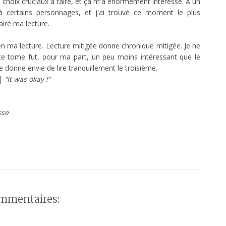
choix cruciaux à faire, et ça m'a énormément intéressé. A un
à certains personnages, et j'ai trouvé ce moment le plus
lairé ma lecture.
en ma lecture. Lecture mitigée donne chronique mitigée. Je ne
ce tome fut, pour ma part, un peu moins intéressant que le
e donne envie de lire tranquillement le troisième.
 |
"It was okay !"
sse
mmentaires: