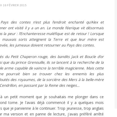
I 16 FÉVRIER 2015
Pays des contes n’est plus l’endroit enchanté qu’Alex et
ner ont visité il y a un an. Le monde féerique vit désormais
s la peur : l’Enchanteresse maléfique est de retour ! Lorsque
 mauvais sorts atteignent la Terre et que leur mère est
evée, les jumeaux doivent retourner au Pays des contes.
és du Petit Chaperon rouge, des bandits Jack et Boucle d’or
si que du prince Grenouille, ils se lancent à la recherche de la
le arme capable de vaincre la terrible magicienne. Mais cette
me pourrait bien se trouver chez les ennemis les plus
outés des royaumes, de la sorcière des Mers à la belle-mère
Cendrillon, en passant par la Reine des neiges…
là un petit moment que je souhaitais me plonger dans ce
ond tome. Je l'avais déjà commencé il y a quelques mois
s que je parvienne à le continuer. Trop jeunesse, trop anglais
r ma version et en panne de lecture, j'avais préféré arrêté