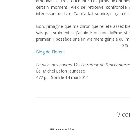
émouvant et très touchante. Les jumeaux ont des 
certain moment, Alex se retrouve confrontée 
intéressant du livre. Ca m'a fait sourire, et ça a éc
Bon, j'imagine que ma chronique reflète assez bi
sais pas vraiment si j'ai aimé ou non. Même si 
premier, il possède une fin vraiment géniale qui m
3/5
Blog de Florent
_________________________
Le pays des contes
, t2 :
Le retour de l'enchantere
Éd. Michel Lafon Jeunesse
472 p. - Sorti le 14 mai 2014
7 co
Marinette