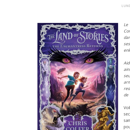
LUND
Le 
Con
dan
ses
enl
Aid
ain
seu
ar
red
de 
Voi
sec
san
pou