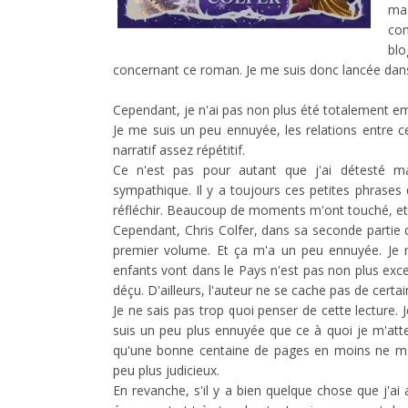
ma 
com
bl
concernant ce roman. Je me suis donc lancée dans
Cependant, je n'ai pas non plus été totalement emb
Je me suis un peu ennuyée, les relations entre c
narratif assez répétitif.
Ce n'est pas pour autant que j'ai détesté ma
sympathique. Il y a toujours ces petites phrases 
réfléchir. Beaucoup de moments m'ont touché, et j
Cependant, Chris Colfer, dans sa seconde parti
premier volume. Et ça m'a un peu ennuyée. Je n'
enfants vont dans le Pays n'est pas non plus exce
déçu. D'ailleurs, l'auteur ne se cache pas de cert
Je ne sais pas trop quoi penser de cette lecture. Je
suis un peu plus ennuyée que ce à quoi je m'atten
qu'une bonne centaine de pages en moins ne m'au
peu plus judicieux.
En revanche, s'il y a bien quelque chose que j'ai 