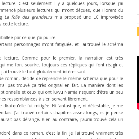
lecture. C'est seulement il y a quelques jours, lorsque j'ai
mencé plusieurs lectures qui m'ont déçues, que Florent du
og
La folie des grandeurs
m'a proposé une LC improvisée
 cette lecture.
allée par ce que j'ai pu lire.
ertains personnages m'ont fatiguée, et j'ai trouvé le schéma
 lecture. Comme pour le premier, la narration est très
qui me font sourire, toujours ces répliques qui font réagir et
'ai trouvé le tout globalement intéressant.
e de roman, décide de reprendre le même schéma que pour le
ai pas trouvé ça très original en fait. La manière dont les
ptionnelle et ceux qui ont lu/vu Narnia risquent d'être un peu
aines ressemblances à s'en servant librement.
 dirai qu'elle fut mitigée. Ni fantastique, ni détestable, je me
dais. J'ai trouvé certains chapitres assez longs, et je pense
rait pas dérangé. Bien au contraire, j'aurai trouvé cela un
adoré dans ce roman, c'est la fin. Je l'ai trouvé vraiment très