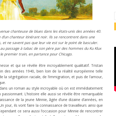
evenue chanteuse de blues dans les états-unis des années 40.
le d’un chanteur itinérant noir. Ils se rencontrent dans une
 et ne savent pas que leur vie est sur le point de basculer.
ste au passage à tabac de son père par des hommes du Ku Klux
 le premier train, en partance pour Chicago.
esse et qui se révèle être incroyablement qualitatif. Tristan
in des années 1940, bien loin de la réalité européenne telle
de la ségrégation raciale, de l’immigration, et puis de l’amour,
que.
 dans un roman au style incroyable où on est immédiatement
n passionnant. L’histoire elle aussi se révèle être remarquable
nnaissance de la jeune Minnie, âgée d’une dizaine d’années, en
n jour, ils vont faire la connaissance de travailleurs ainsi que
. Cependant ce sera aussi l’occasion pour Minnie de rencontrer