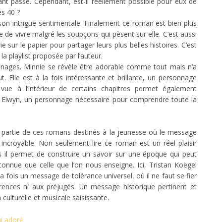
ant passe. Cependant, est-il réellement possible pour eux de
s 40 ?
on intrigue sentimentale. Finalement ce roman est bien plus
aie de vivre malgré les soupçons qui pèsent sur elle. C’est aussi
e sur le papier pour partager leurs plus belles histoires. C’est
 la playlist proposée par l’auteur.
onnages. Minnie se révèle être adorable comme tout mais n’a
ut. Elle est à la fois intéressante et brillante, un personnage
 vue à l’intérieur de certains chapitres permet également
e Elwyn, un personnage nécessaire pour comprendre toute la
 partie de ces romans destinés à la jeunesse où le message
 incroyable. Non seulement lire ce roman est un réel plaisir
s il permet de construire un savoir sur une époque qui peut
onnue que celle que l’on nous enseigne. Ici, Tristan Koëgel
la fois un message de tolérance universel, où il ne faut se fier
rences ni aux préjugés. Un message historique pertinent et
 culturelle et musicale saisissante.
ai adoré