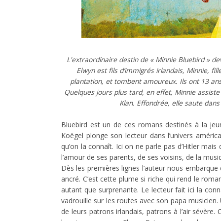
L'extraordinaire destin de « Minnie Bluebird » d
Elwyn est fils d’immigrés irlandais, Minnie, fil
plantation, et tombent amoureux. Ils ont 13 ans,
Quelques jours plus tard, en effet, Minnie assi
Klan. Effondrée, elle saute dans
Bluebird est un de ces romans destinés à la jeun
Koëgel plonge son lecteur dans l’univers américa
qu’on la connaît. Ici on ne parle pas d’Hitler mais 
l’amour de ses parents, de ses voisins, de la musi
Dès les premières lignes l’auteur nous embarque
ancré. C’est cette plume si riche qui rend le roma
autant que surprenante. Le lecteur fait ici la co
vadrouille sur les routes avec son papa musicien. U
de leurs patrons irlandais, patrons à l’air sévère