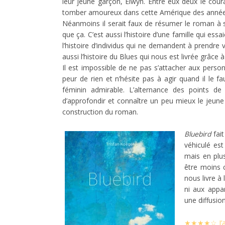
leur jeune garçon, Elwyn. Entre eux deux le cour
tomber amoureux dans cette Amérique des année
Néanmoins il serait faux de résumer le roman à s
que ça. C’est aussi l’histoire d’une famille qui ess
l’histoire d’individus qui ne demandent à prendre vi
aussi l’histoire du Blues qui nous est livrée grâce à
Il est impossible de ne pas s’attacher aux pers
peur de rien et n’hésite pas à agir quand il le fa
féminin admirable. L’alternance des points de
d’approfondir et connaître un peu mieux le jeun
construction du roman.
Bluebird
fait
véhiculé est
mais en plu
être moins c
nous livre à 
ni aux appa
une diffusion
J’
★★★★☆