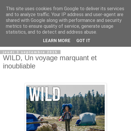
This site uses cookies from Google to deliver its services
and to analyze traffic. Your IP address and user-agent are
shared with Google along with performance and security
metrics to ensure quality of service, generate usage
statistics, and to detect and address abuse.
LEARN MORE
GOT IT
jeudi 3 septembre 2015
WILD, Un voyage marquant et
inoubliable