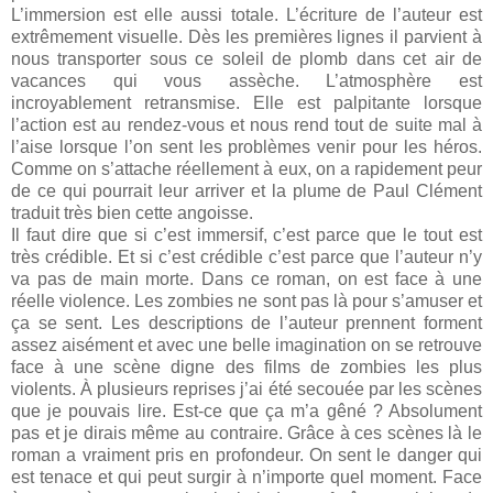
L’immersion est elle aussi totale. L’écriture de l’auteur est
extrêmement visuelle. Dès les premières lignes il parvient à
nous transporter sous ce soleil de plomb dans cet air de
vacances qui vous assèche. L’atmosphère est
incroyablement retransmise. Elle est palpitante lorsque
l’action est au rendez-vous et nous rend tout de suite mal à
l’aise lorsque l’on sent les problèmes venir pour les héros.
Comme on s’attache réellement à eux, on a rapidement peur
de ce qui pourrait leur arriver et la plume de Paul Clément
traduit très bien cette angoisse.
Il faut dire que si c’est immersif, c’est parce que le tout est
très crédible. Et si c’est crédible c’est parce que l’auteur n’y
va pas de main morte. Dans ce roman, on est face à une
réelle violence. Les zombies ne sont pas là pour s’amuser et
ça se sent. Les descriptions de l’auteur prennent forment
assez aisément et avec une belle imagination on se retrouve
face à une scène digne des films de zombies les plus
violents. À plusieurs reprises j’ai été secouée par les scènes
que je pouvais lire. Est-ce que ça m’a gêné ? Absolument
pas et je dirais même au contraire. Grâce à ces scènes là le
roman a vraiment pris en profondeur. On sent le danger qui
est tenace et qui peut surgir à n’importe quel moment. Face