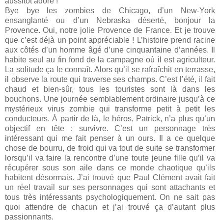
aussitôt adoré !
Bye bye les zombies de Chicago, d’un New-York
ensanglanté ou d’un Nebraska déserté, bonjour la
Provence. Oui, notre jolie Provence de France. Et je trouve
que c’est déjà un point appréciable ! L’histoire prend racine
aux côtés d’un homme âgé d’une cinquantaine d’années. Il
habite seul au fin fond de la campagne où il est agriculteur.
La solitude ça le connaît. Alors qu’il se rafraîchit en terrasse,
il observe la route qui traverse ses champs. C’est l’été, il fait
chaud et bien-sûr, tous les touristes sont là dans les
bouchons. Une journée semblablement ordinaire jusqu’à ce
mystérieux virus zombie qui transforme petit à petit les
conducteurs. À partir de là, le héros, Patrick, n’a plus qu’un
objectif en tête : survivre. C’est un personnage très
intéressant qui me fait penser à un ours. Il a ce quelque
chose de bourru, de froid qui va tout de suite se transformer
lorsqu’il va faire la rencontre d’une toute jeune fille qu’il va
récupérer sous son aile dans ce monde chaotique qu’ils
habitent désormais. J’ai trouvé que Paul Clément avait fait
un réel travail sur ses personnages qui sont attachants et
tous très intéressants psychologiquement. On ne sait pas
quoi attendre de chacun et j’ai trouvé ça d’autant plus
passionnants.