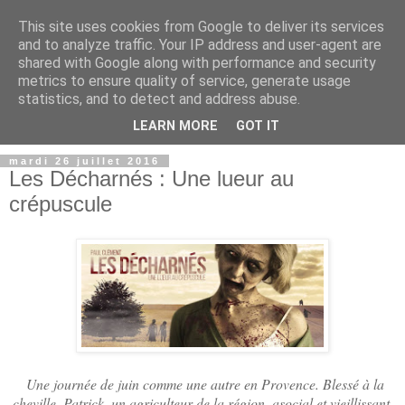
This site uses cookies from Google to deliver its services
and to analyze traffic. Your IP address and user-agent are
shared with Google along with performance and security
metrics to ensure quality of service, generate usage
statistics, and to detect and address abuse.
LEARN MORE
GOT IT
mardi 26 juillet 2016
Les Décharnés : Une lueur au
crépuscule
Une journée de juin comme une autre en Provence. Blessé à la
cheville, Patrick, un agriculteur de la région, asocial et vieillissant,