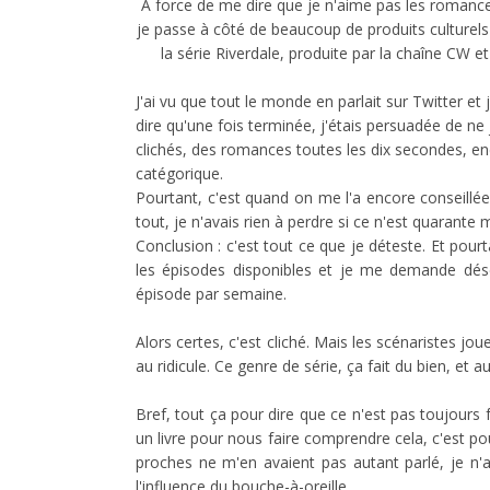
À force de me dire que je n'aime pas les romance
je passe à côté de beaucoup de produits culturels 
la série Riverdale, produite par la chaîne CW e
J'ai vu que tout le monde en parlait sur Twitter et
dire qu'une fois terminée, j'étais persuadée de ne
clichés, des romances toutes les dix secondes, enc
catégorique.
Pourtant, c'est quand on me l'a encore conseillée 
tout, je n'avais rien à perdre si ce n'est quarant
Conclusion : c'est tout ce que je déteste. Et pourt
les épisodes disponibles et je me demande dés
épisode par semaine.
Alors certes, c'est cliché. Mais les scénaristes j
au ridicule. Ce genre de série, ça fait du bien, e
Bref, tout ça pour dire que ce n'est pas toujours
un livre pour nous faire comprendre cela, c'est pour
proches ne m'en avaient pas autant parlé, je n'
l'influence du bouche-à-oreille.