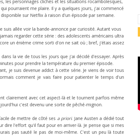
s, les personnages clichés et les situations rocambolesques,
qui pourraient me plaire. Il y a quelques jours, j'ai commencé
t disponible sur Netflix à raison d'un épisode par semaine.
 je suis allée voir la bande-annonce par curiosité. Autant vous
 jamais regarder cette série : des adolescents américains ultra
ore un énième crime sorti d'on ne sait où ; bref, j'étais assez
dans la vie de tous les jours que j'ai décidé d'essayer. Après
e minutes pour prendre la température du premier épisode.
ant, je suis devenue addict à cette série. Je viens de voir tous
ormais comment je vais faire pour patienter le temps d'un
ouent clairement avec cet aspect-là et le tournent parfois même
t aujourd'hui c'est devenu une sorte de pêché-mignon.
 facile de mettre de côté ses
a priori
. Jane Austen a dédié tout
 dire l'effort qu'il faut pour en arriver-là. Je pense que si mes
aurais pas sauté le pas de moi-même. C'est un peu là toute