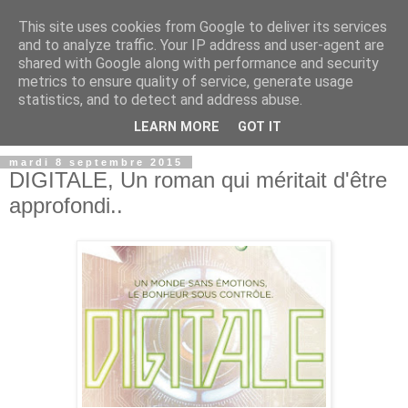
This site uses cookies from Google to deliver its services
and to analyze traffic. Your IP address and user-agent are
shared with Google along with performance and security
metrics to ensure quality of service, generate usage
statistics, and to detect and address abuse.
LEARN MORE
GOT IT
mardi 8 septembre 2015
DIGITALE, Un roman qui méritait d'être
approfondi..