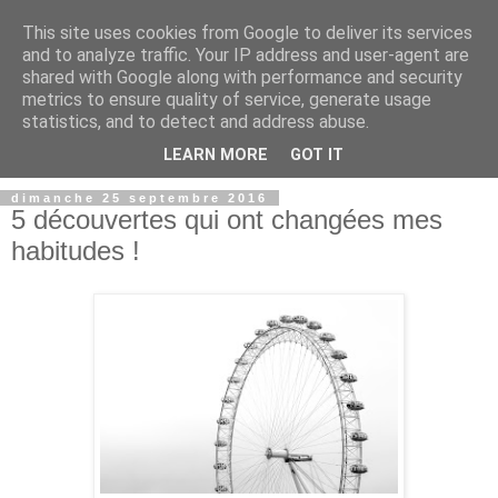
This site uses cookies from Google to deliver its services
and to analyze traffic. Your IP address and user-agent are
shared with Google along with performance and security
metrics to ensure quality of service, generate usage
statistics, and to detect and address abuse.
LEARN MORE
GOT IT
dimanche 25 septembre 2016
5 découvertes qui ont changées mes
habitudes !