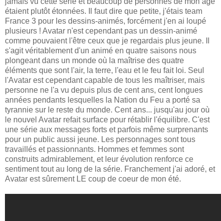
jamais vu cette série et beaucoup de personnes de mon âge
étaient plutôt étonnées. Il faut dire que petite, j'étais team
France 3 pour les dessins-animés, forcément j'en ai loupé
plusieurs ! Avatar n'est cependant pas un dessin-animé
comme pouvaient l'être ceux que je regardais plus jeune. Il
s'agit véritablement d'un animé en quatre saisons nous
plongeant dans un monde où la maîtrise des quatre
éléments que sont l'air, la terre, l'eau et le feu fait loi. Seul
l'Avatar est cependant capable de tous les maîtriser, mais
personne ne l'a vu depuis plus de cent ans, cent longues
années pendants lesquelles la Nation du Feu a porté sa
tyrannie sur le reste du monde. Cent ans... jusqu'au jour où
le nouvel Avatar refait surface pour rétablir l'équilibre. C'est
une série aux messages forts et parfois même surprenants
pour un public aussi jeune. Les personnages sont tous
travaillés et passionnants. Hommes et femmes sont
construits admirablement, et leur évolution renforce ce
sentiment tout au long de la série. Franchement j'ai adoré, et
Avatar est sûrement LE coup de coeur de mon été.