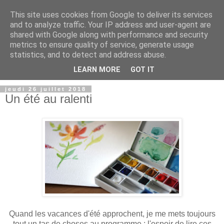
This site uses cookies from Google to deliver its services
and to analyze traffic. Your IP address and user-agent are
shared with Google along with performance and security
metrics to ensure quality of service, generate usage
statistics, and to detect and address abuse.
LEARN MORE
GOT IT
jeudi 26 juillet 2018
Un été au ralenti
Quand les vacances d'été approchent, je me mets toujours
tout un tas de choses au programme : l'espoir de lire ces