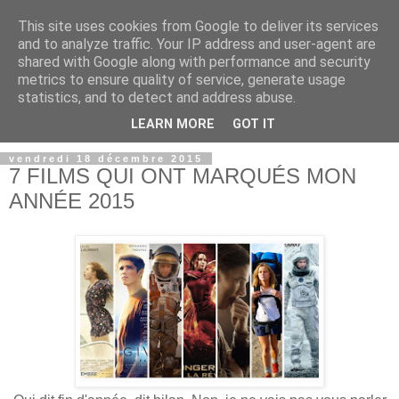
This site uses cookies from Google to deliver its services
and to analyze traffic. Your IP address and user-agent are
shared with Google along with performance and security
metrics to ensure quality of service, generate usage
statistics, and to detect and address abuse.
LEARN MORE
GOT IT
vendredi 18 décembre 2015
7 FILMS QUI ONT MARQUÉS MON
ANNÉE 2015