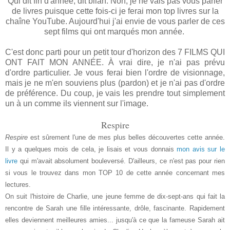
Qui dit fin d'année, dit bilan. Non, je ne vais pas vous parler
de livres puisque cette fois-ci je ferai mon top livres sur la
chaîne YouTube. Aujourd'hui j'ai envie de vous parler de ces
sept films qui ont marqués mon année.
C'est donc parti pour un petit tour d'horizon des 7 FILMS QUI
ONT FAIT MON ANNÉE. À vrai dire, je n'ai pas prévu
d'ordre particulier. Je vous ferai bien l'ordre de visionnage,
mais je ne m'en souviens plus (pardon) et je n'ai pas d'ordre
de préférence. Du coup, je vais les prendre tout simplement
un à un comme ils viennent sur l'image.
Respire
Respire
est sûrement l'une de mes plus belles découvertes cette année.
Il y a quelques mois de cela, je lisais et vous donnais
mon avis sur le
livre
qui m'avait absolument bouleversé. D'ailleurs, ce n'est pas pour rien
si vous le trouvez dans mon TOP 10 de cette année concernant mes
lectures.
On suit l'histoire de Charlie, une jeune femme de dix-sept-ans qui fait la
rencontre de Sarah une fille intéressante, drôle, fascinante. Rapidement
elles deviennent meilleures amies... jusqu'à ce que la fameuse Sarah ait