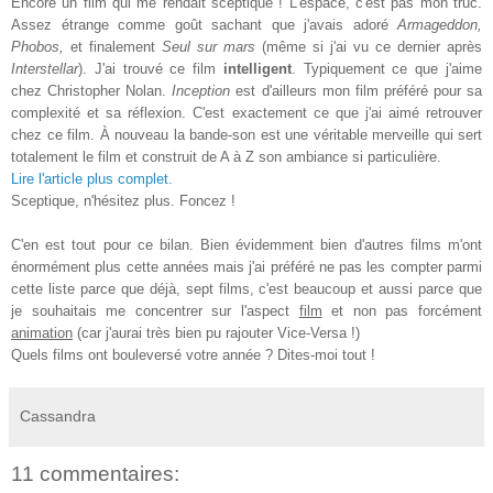
Encore un film qui me rendait sceptique ! L'espace, c'est pas mon truc.
Assez étrange comme goût sachant que j'avais adoré
Armageddon,
Phobos,
et finalement
Seul sur mars
(même si j'ai vu ce dernier après
Interstellar
). J'ai trouvé ce film
intelligent
. Typiquement ce que j'aime
chez Christopher Nolan.
Inception
est d'ailleurs mon film préféré pour sa
complexité et sa réflexion. C'est exactement ce que j'ai aimé retrouver
chez ce film. À nouveau la bande-son est une véritable merveille qui sert
totalement le film et construit de A à Z son ambiance si particulière.
Lire l'article plus complet.
Sceptique, n'hésitez plus. Foncez !
C'en est tout pour ce bilan. Bien évidemment bien d'autres films m'ont
énormément plus cette années mais j'ai préféré ne pas les compter parmi
cette liste parce que déjà, sept films, c'est beaucoup et aussi parce que
je souhaitais me concentrer sur l'aspect
film
et non pas forcément
animation
(car j'aurai très bien pu rajouter Vice-Versa !)
Quels films ont bouleversé votre année ? Dites-moi tout !
Cassandra
11 commentaires: