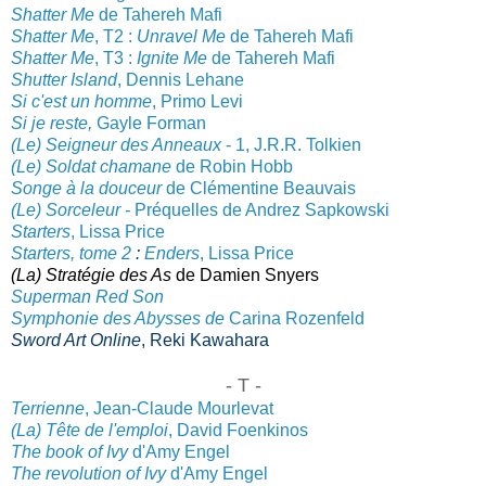
Shatter Me
de Tahereh Mafi
Shatter Me
, T2 :
Unravel Me
de Tahereh Mafi
Shatte
r Me
, T3 :
Ignite Me
de Tahereh Mafi
Shutter Island
, Dennis Lehane
Si c'est un homme
, Primo Levi
Si je reste,
Gayle Forman
(Le) Seigneur des Anneaux
- 1, J.R.R. Tolkien
(Le) Soldat chamane
de Robin Hobb
Songe à la douce
ur
de Clémentine Beauv
ais
(Le
) Sorceleur -
Préquelles de An
drez Sapkowski
Starters
, Lissa Price
Starters, tome 2
:
Enders
, Lissa Price
(La) Stratégie des As
de
Damien Snyers
Superman Red Son
Symphonie des Abysses de
Carina Rozenfeld
Sword Art Online
,
Reki Kawahara
- T -
Terrienne
, Jean-Claude Mourlevat
(La) Tête de l'emploi
, David Foenkinos
The book of Ivy
d'A
my Engel
The revolution of I
vy
d'Amy
Engel