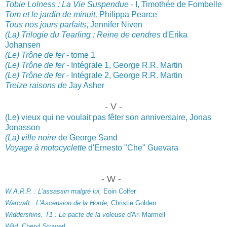
Tobie Lolness : La Vie Suspendue
- I, Timothée de Fombelle
Tom et le jardin de minuit,
Philippa Pearce
Tous nos jour
s parfaits
, Jennifer Niven
(La) Trilogie du Tearling : Reine de cendres
d'Erika
Johansen
(Le) Trône de fer
- tome 1
(Le) Trône de fer
- Intégrale 1, George R.R. Martin
(Le) Trône de fer
- Intégrale 2, George R.R. Martin
Treize raisons de
Jay Asher
- V -
(Le) vieux qui ne voulait pas fêter son anniversaire, Jonas
Jonasson
(La
) ville noire
de G
eorge S
and
Vo
yage à motocyclette
d'Ernesto "Che"
Guevara
- W -
W.A.R.P. : L'assassin malgré lui,
Eoin Colfer
Warcraft : L'Asc
ension de la Horde
,
Christie Golden
Widdershins, T1 : Le pacte de la voleuse
d'Ari Marmell
Wild
, Cheryl
Strayed