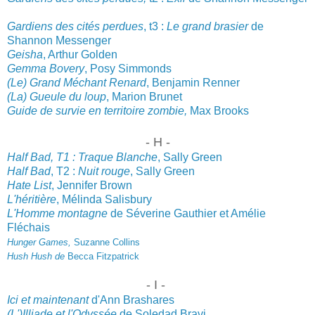
Gardiens des cité
s perdues
, t3 :
Le grand brasier
de
Shannon Messenger
Geisha
, Arthur Golden
Gemma Bovery
, Posy Simmonds
(Le) Grand Méchant Renard
, Benjamin Renner
(La) Gueule du loup
, Marion Brunet
Guide de survie en territoire zombie,
Max Brooks
- H -
Half Bad, T1 : Traque Blanche
, Sally Green
Half Bad
, T2 :
Nuit rouge
, Sally Green
Hate List
, Jennifer Brown
L'héritière
, Méli
nda Salisbury
L'Homme montagne
de Séverine Gauthier et Amélie
Fléchais
Hunger Games,
Suzanne Collins
Hush Hush de
Becca Fitzpatrick
- I -
Ici et maintenant
d'Ann Brashares
(L')Illiade et l'Odyssée
de S
oledad Bravi