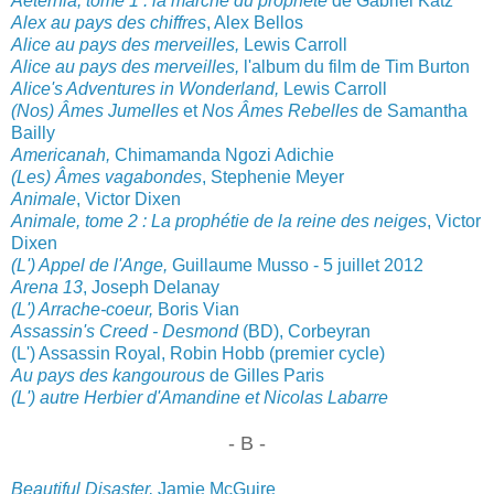
Aeternia, tome 1 : la marche d
u prophète
de Gab
riel Katz
Al
ex au pays des chiffres
, Alex Bellos
Alice au pays des merveilles,
Lewis Carroll
Alice au pays des merveilles,
l'album du film de Tim Burton
Alice's Adventures in Wonderland,
Lewis Carroll
(Nos) Âmes Jum
elles
et
Nos Âmes Rebelles
de Samantha
Bailly
Americanah,
Chimamanda Ngozi Adichie
(Les) Âmes vagabondes
, Stephenie Meyer
Animale
, Victor Dixen
Animale, tome 2 : La prophétie de la reine des neiges
, Victor
Dixen
(L') Appel de l'Ange,
Guillaume Musso - 5 juillet 2012
Arena 13
, Joseph Delanay
(L') Arrache-coeur,
Boris Vian
Assassin's Creed - Desmond
(BD), Corbeyran
(L') Assassin Royal, Robin Hobb (premier cycle)
Au pays des kangourous
de Gilles Paris
(L') autre
Herbier d'Amand
ine et Nicolas Labarre
- B -
Beautiful Disaster,
Jamie McGuire