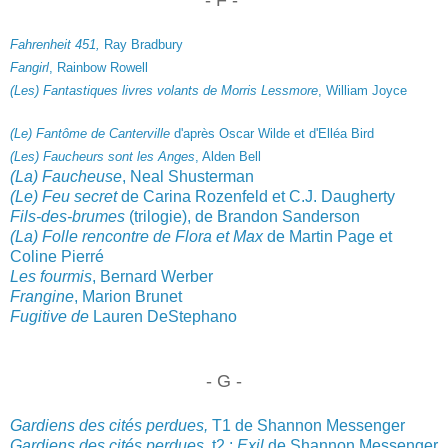
Fahrenheit 451,
Ray Bradbury
Fangirl
, Rainbow Rowell
(Les) Fantastiques livres volants de Morris Lessmore
, William Jo
yce
(Le) Fantôme de Canterville
d'après Oscar Wilde et d'Elléa Bird
(Les) Faucheurs sont les Anges
, Alden Bell
(La) Faucheuse
, Neal Shusterman
(Le) Feu secret
de Carina Rozenfeld et C.J. Daugherty
Fils-des-brumes
(trilogie), de Brandon Sanderson
(La)
Folle renco
ntre de Flora et Max
de Martin
Page et
Coline Pierré
Les fourmis
, Bernard Werber
Frangine
, Marion Brunet
Fugitive de
Lauren DeStephano
- G -
Gardiens des cités perdues,
T1 de Shannon Messenger
Gardiens des cités perdues,
t2 :
Exil
de Shannon Messenger