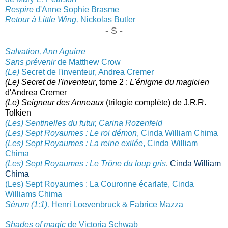
Respire
d'Anne Sophie Brasme
Retour à Little Wing,
Nickolas B
utler
- S -
Salvation, Ann Aguirre
Sans prévenir
de Matthew Crow
(Le
)
Secret de l'inventeur, Andrea Cremer
(Le) Secret de l'inventeur
, t
ome 2 :
L'énigme du ma
gicien
d'Andrea Cremer
(Le) Seigneur des Anneaux
(trilogie complète) de J.R.R.
Tolkien
(Les) Sentinelles du futur, Carina Rozenfeld
(Les) Sept Royaumes : Le roi démon
, Cinda William Chima
(Les) Sept Royaumes : La reine exilée
, Cinda William
Chima
(Les) Sept Royaumes : Le Trône du loup gris
, Cinda William
Chima
(Les) Sept Royaumes : La Couronne écarlate, Cinda
Williams Chima
Sérum (1;1)
,
Henri Loevenbruck & Fabrice Mazza
Shades of magic
de Victoria Schwab