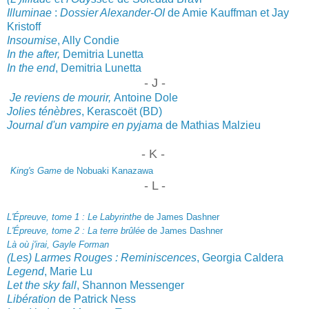
Illuminae
:
Dossier Alexander-OI
de Amie Kauffman et Jay
Kristoff
Insoumise
, Ally Condie
In the after,
Demitri
a Lunetta
In the end
, Demitri
a Lunetta
- J -
Je reviens de mourir,
Antoine Dole
Jolies ténèbres
, Kerascoët (BD)
Journal d'un vampire en py
jama
de Mathias Malzieu
- K -
King's Game
de Nobuaki Kanazawa
- L -
L'Épreuve, tome 1 : Le Labyrinthe
de James Dashner
L'Épreuve, tome 2 : La terre brûlée
de James Dashner
Là où j'irai, Gayle Forman
(Les) Larmes Rouges : Reminiscences
, Georgia Caldera
Legend
, Marie Lu
Let the sky fall
, Shannon Messenger
Libération
de Patrick Ness