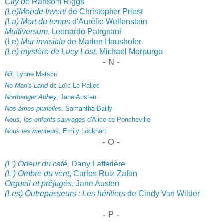
City de
Ransom Riggs
(Le)Monde
Inverti
de Christ
opher Priest
(La) Mort du temps
d'Aurélie Wellenstein
Multiversum
, Leonardo Patrgnani
(Le)
Mur invisible
de Marlen Haushofer
(Le) mystère
de Lucy Lost,
Michael Morpurgo
- N -
Nil,
Lynne Matson
No Man's Land
de Loïc Le Pallec
Northanger Abbey
, J
ane Austen
Nos âmes plurielles
, Samantha Bailly
Nous, les enfants sauvages
d'Alice de Ponche
ville
Nous les menteurs
, Emily Lockhart
- O -
(L') Odeur du café,
Dany Laff
erière
(L') Ombre du vent
, Carlos Ruiz Zafon
Orgueil et préjugés
, Jane Austen
(Les) Outrep
asseurs : Les héritiers
de Cindy
Van Wilder
- P -