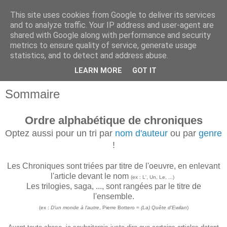
This site uses cookies from Google to deliver its services
and to analyze traffic. Your IP address and user-agent are
shared with Google along with performance and security
metrics to ensure quality of service, generate usage
statistics, and to detect and address abuse.
LEARN MORE
GOT IT
Sommaire
Ordre alphabétique de chroniques
Optez aussi pour
un tri par
nom d'auteur
ou par
genre
!
Les Chroniques sont triées par titre de l'oeuvre, en enlevant
l'article devant le nom
(ex : L', Un, Le, ...)
Les trilogies, saga, ..., sont rangées par le titre de
l'ensemble.
(ex :
D'un monde à l'autre
, Pierre Bottero =
(La) Quête d'Ewilan
)