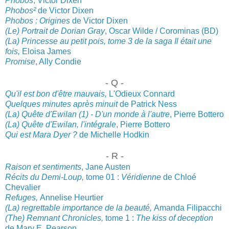
P
hobos
, Victor Dixen
Phobos²
de Victor Dixen
Phobos : Origines
de Victor Dixen
(Le) Portrait de Dorian Gray
, Oscar Wilde / Corominas (BD)
(La) Princesse au petit pois, tome 3 de la saga Il était une
fois,
Eloisa James
Promise
, Ally Condie
- Q -
Qu'il est bon d'être mauvais,
L'
Odieux Connard
Quelques minutes après minuit
de Patrick Ness
(La) Quête d'Ewilan (1) - D'un monde à l'autre
, Pierre Bottero
(La) Quête d'Ewilan, l'intégrale
, Pierre Bottero
Qui est Mara Dyer ?
de Michelle Hodkin
- R -
Raison et sentiments
, Jane Austen
R
écits du Demi-Loup,
tome 01 :
Véridienne
de Chloé
Chevalier
Refuges,
Annelise Heurtier
(
La) regrettable importance de la beauté,
Amanda Filipacchi
(The) Remnant Chr
onicles,
t
ome 1 :
The kiss of deception
de
Mary E. Pearson