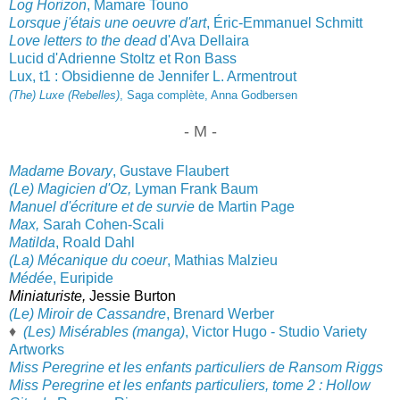
Log Horizon
, Mamare Toun
o
Lorsque j'étais une oeuvre d'art
, Éric-Emmanuel Schmitt
Love letters to the dead
d'Ava Dellaira
Lucid d'Adrienne Stoltz et Ron Bass
Lux, t1 : Obsidienne de Jennifer L. Armentrout
(The) Luxe (Rebelles)
, Saga complète, Anna Godbersen
- M -
Madame Bovary
, Gustave Flaubert
(Le) Magicien d'Oz,
Lyman Frank Baum
Manuel d'écriture et de survie
de
Martin Page
Max,
Sarah Cohen-Scali
Matilda
, Roald Dahl
(La) Mécanique du coeur
, Mathias Malzieu
Médée
, Euripide
Miniaturiste,
Jessie Burton
(Le) Miroir de Cassandre
, Brenard Werber
♦
(Les) Misérables (manga)
, Victor Hugo - Studio Variety
Artworks
Miss Peregrine et les enfants particuliers de Ransom Riggs
Miss Peregrine et les enfants particuliers, tome 2 : Hollow