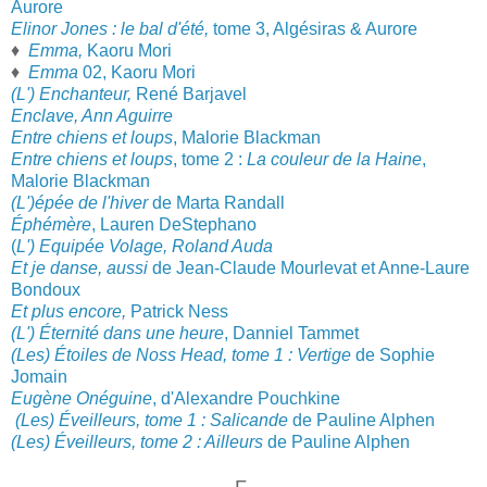
Aurore
Elinor Jones : le bal d'été,
tome 3, Algésiras & Aurore
♦
Emma,
Kaoru Mori
♦
Emma
02, Kaoru Mori
(L'
) Ench
anteur,
René Barjavel
Enclave, Ann Aguirre
Entre chiens et loups
, Malorie Blackman
Entre chiens et loups
, tome 2 :
La couleur de la Haine
,
Malorie Blackman
(L'
)épée de l'hiver
de Marta Randall
Éphémère
, Lauren DeStephano
(
L') Equipée Volage, Roland Auda
Et je danse, aussi
de Jean-Cla
ude Mourlevat et Anne-Laure
Bondoux
Et plus encore,
Patrick Ness
(L') Éternité dans une heure
, Danniel Tammet
(Les) Étoiles de Noss Head, tome 1 : Vertige
de Sophie
Jomain
Eugène Onéguine
, d'Alexandre
P
ouchkine
(Les) Éveilleurs, tome
1
:
Salicande
de Pauline Alphen
(Les) Éveilleurs, tome
2 : Ailleurs
de Pauline Alphen
- F -