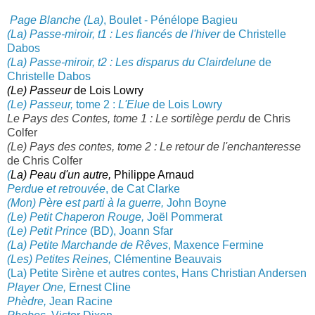
Page Blanche (La)
, Boulet - Pénélope Bagieu
(La) Passe-miroir, t1 : Les fiancés de l'hiver
de Christelle
Dabos
(La) Passe
-miroir, t2 : Les disparus du Cla
irdelune
de
Christelle Dabos
(Le) Passeur
de Lois Lowry
(Le) Passeur,
tome 2 :
L'El
ue
de Lois Lowry
Le Pays des Contes, tome 1 : Le sortilège perdu
de Chris
Colfer
(Le) Pays des contes, tome 2 : Le retour de l'enchanteresse
de Chris Colfer
(
La) Peau d'un autre,
Philippe Arnaud
Perdue et retrouvée
, de Cat C
larke
(Mon) Père est parti à la guerre,
John Boyne
(Le) Petit Chaperon Rouge,
Jo
ël Pommerat
(Le) Petit Prince
(BD), Joann Sfar
(La) Petite Marchande de Rêves
, Maxence Fermine
(Les) Pe
tites Reines,
Clémentine Beauvais
(La) Petite Sirène et autres contes, Hans Christian Andersen
Player One,
Ernest Cline
Phèdre,
Jean Racine