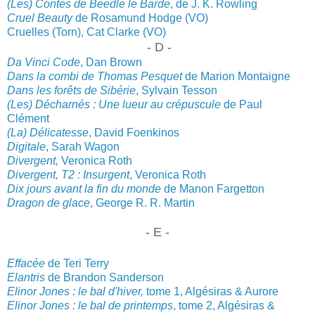
(Les) Contes de Beedle le Barde
, de J. K. R
owling
Cruel Beauty
de Rosamund Hodge (VO)
Cruelles (Torn), Cat Clarke (VO)
- D -
Da Vinci Code
, Dan Brown
Dans la combi de Thomas Pesquet
de Marion Montaigne
Dans les forêts de Sibérie
, Syl
vain T
esson
(Les
) Décharnés : Une lueur au crépuscule
de Paul
Clément
(La) Délicatesse
, David Foenkinos
Digit
ale
, Sarah Wagon
Divergent,
Veronica Roth
Divergent, T2 : Insurgent
, Ve
ronica Roth
Dix jours avant la fin du monde
de Manon Fargetton
Dragon de
glace
, Geor
ge R. R. Martin
- E -
Effacée
de Teri Terry
Elantris
de Brandon Sanderson
Elinor Jones : le bal d'hiver,
tome 1, Algésiras & Aurore
Elinor Jones : le bal de printemps
, tome 2, Algésiras &