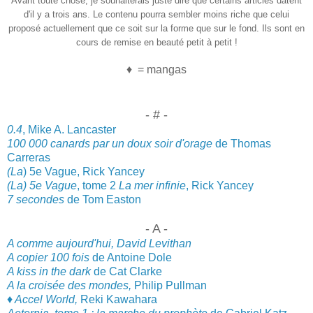
Avant tou
te cho
se, je souhaiterais juste dire que certain
s articles datent
d'il y a trois ans. Le contenu pourra sembler moins riche que celui
proposé actuellement que ce soit sur la forme que sur le fond.
Ils sont en
cours
de remise en beauté
petit
à petit !
♦ = mangas
- # -
0.4
, Mike A. Lancaster
100 000 canards par un
doux soir d'orage
de Thomas
Carreras
(La
) 5e Vague, Rick Yancey
(La) 5e Vague
, tome 2
La mer infinie
, Rick Yancey
7 secondes
de
T
om Eas
ton
- A -
A comme aujourd'hui, David Levithan
A copier 100 fois
de Antoine Dole
A kiss in the dark
de Cat Clarke
A la croisée des mondes,
Philip Pullman
♦
Accel World,
Reki Kawahara