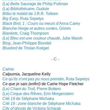
(La) Belle Sauvage
de Philip Pullman
(La) Bibliothécaire
, Gudule
Bilbo le hobbit
de J.R.R. Tolkien
Big Easy
, Ruta Sepetys
Black Bird, 1 : Cours ou meurs
d'Anna Carey
Blanche-Neige et autres contes
, Grimm
Blankets,
Craig Thompson
(Le) Bleu est une couleur chaude
, Julie Maroh
Blog
, Jean-Philippe Blondel
Bluebird
de Tristan Koëgel
- C -
Calme
Calpu
rnia,
Jacqueline Kelly
Ce qu'ils n'ont pas pu nous prendre
, Ruta Sepetys
Ce que je sais (enfin!
)
de Carrie Hope Fletcher
(Le) Chant du Troll,
Pierre Bottero
(Le) Cirque des Rêves, Erin Morgenstern
Cité 19
de S
téphane Micha
ka
Cité
19 : zone blanche
de Stéphane Micha
ka
City of ghosts
de Victoria Schwab