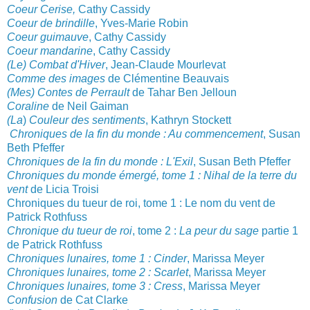
Coeur Cerise,
Cathy Cassidy
Coeur de brindille
, Yves-Marie Robi
n
Coeur guimauve
, Cathy Cassidy
Coeur mandarine
, Cathy Cassidy
(Le) Combat d'Hiver
, Jean-Claude Mourlevat
Comme des images
de Clémentine Beauvais
(Mes) C
ontes de Perrault
de Tahar Ben Jelloun
Coraline
de Neil Gaiman
(La
)
Couleur des sentiments
, Kathryn Stockett
Chroniques de la fin du monde : Au commencement
, Susan
Beth Pfeffer
Chroniques de la fin du monde : L'Exil
, Susan Beth Pfeffer
Chroniques du monde émergé, tome 1 : Nihal de la terre du
vent
de Licia Troisi
Chroniques du tueur de roi, tome 1 : Le nom du vent de
Patrick Rothfuss
Chronique du tueur de roi
, tome 2 :
La peur du sage
partie 1
de Patrick Rothfuss
Chroniques lunaires, tome 1 : Cinder
, Marissa Meyer
Chroniques lunaires, tome 2 : Scarlet
, Marissa Meyer
Chroniques lunaires, tome 3 : Cress
, Marissa Meyer
Confusion
de Cat Clarke